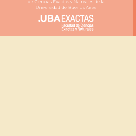
de Ciencias Exactas y Naturales de la
ntelamiento. A medida que
Universidad de Buenos Aires
os trabajos científicos,
e incrementan los casos de
ada vez más artículos son
s.