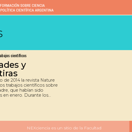
s
abajos científicos
ades y
iras
lio de 2014 la revista Nature
os trabajos científicos sobre
adre, que habían sido
s en enero. Durante los
es posteriores a la
ón, numerosos intentos de
os resultados fracasaron. La
tora del trabajo fue
 por mala conducta y el
ntífico donde se llevó a
NEXciencia es un sitio de la Facultad
nvestigación fue amenazado