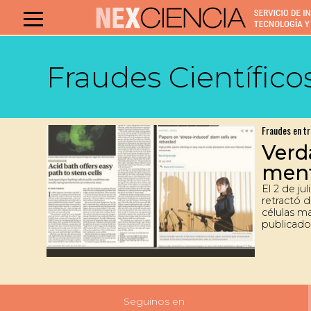
Fraudes Científico
Fraudes en tr
Verd
ment
El 2 de ju
retractó d
células m
publicado
cinco mes
publicaci
replicar l
primera au
condenada
centro cie
Seguinos en
cabo la i