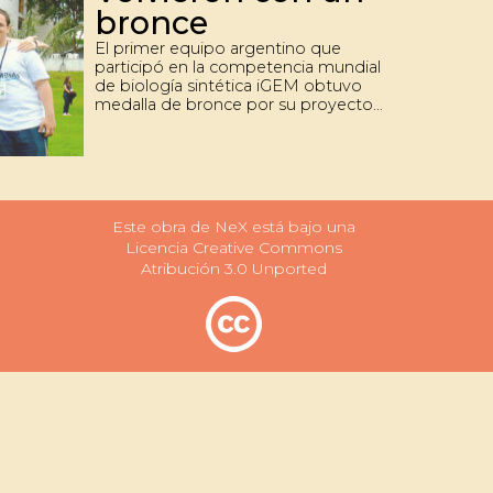
bronce
El primer equipo argentino que
participó en la competencia mundial
de biología sintética iGEM obtuvo
medalla de bronce por su proyecto
en el certamen disputado del 2 al 5
de noviembre en Boston, Estados
Unidos. Todos los integrantes del
grupo son de Exactas.
Este obra de NeX está bajo una
Licencia Creative Commons
Atribución 3.0 Unported