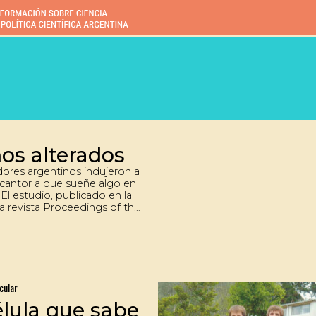
os alterados
dores argentinos indujeron a
 cantor a que sueñe algo en
. El estudio, publicado en la
sa revista Proceedings of the
Academy of Sciences, revela
ncia de unidades mínimas de
 se encienden o se apagan
ueran manejadas por una
z.
cular
élula que sabe