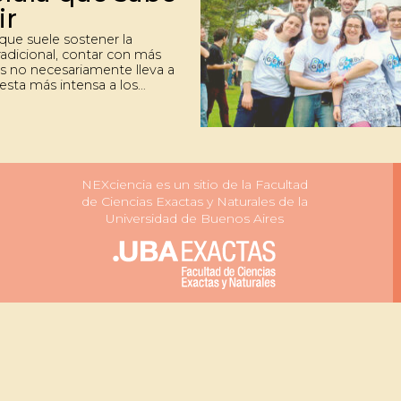
ir
que suele sostener la
radicional, contar con más
s no necesariamente lleva a
esta más intensa a los
. Al menos esto es lo que
on científicos de Exactas
vaduras. Este hallazgo
ner efectos en los
tos farmacológicos en un
NEXciencia es un sitio de la Facultad
de Ciencias Exactas y Naturales de la
Universidad de Buenos Aires