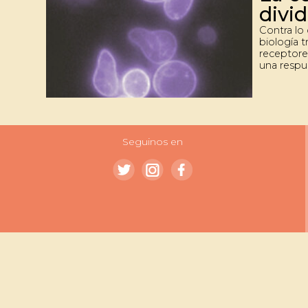
divid
Contra lo 
biología t
receptore
una respu
estímulos
encontrar
UBA en le
podría te
tratamien
futuro.
Seguinos en