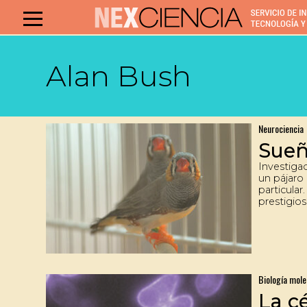
Alan Bush
Neurociencia
Sueñ
Investiga
un pájaro
particular
prestigio
National 
la existe
sueño que
como si f
llave de lu
Biología mole
La c