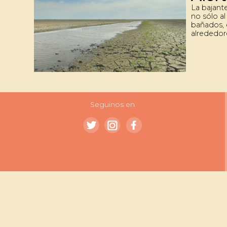
La bajante
no sólo al
bañados, 
alrededore
Juntos c
que da vi
Hoy estos
la falta 
actividad
panorama
Seguinos en