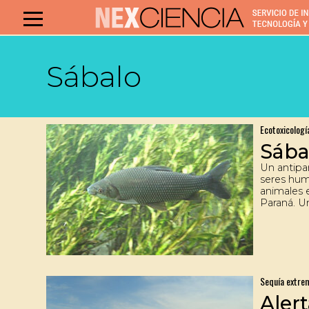
Sábalo
Ecotoxicologí
Sába
Un antipar
seres hum
animales 
Paraná. Un
demostró
farmacéut
sábalo, u
alto inter
Sequía extre
Aler