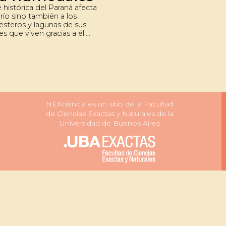
 histórica del Paraná afecta
 río sino también a los
esteros y lagunas de sus
s que viven gracias a él.
onforman un ecosistema
da a cientos de especies.
 ambientes están sufriendo
de agua. Además, algunas
es humanas agravan el
.
NEXciencia es un sitio de la Facultad
de Ciencias Exactas y Naturales de la
Universidad de Buenos Aires