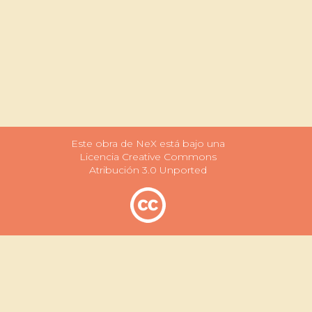
Este obra de NeX está bajo una
Licencia Creative Commons
Atribución 3.0 Unported