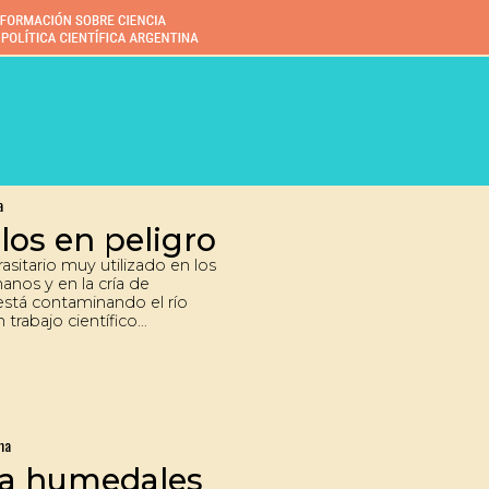
a
los en peligro
asitario muy utilizado en los
anos y en la cría de
está contaminando el río
 trabajo científico
 que este producto
ico está afectando al
na especie autóctona y de
és comercial.
ma
ta humedales