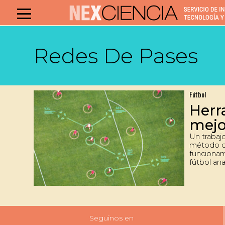
Redes De Pases
Fútbol
Herr
mejor
Un trabajo
método qu
funciona
fútbol an
entre los 
Seguinos en