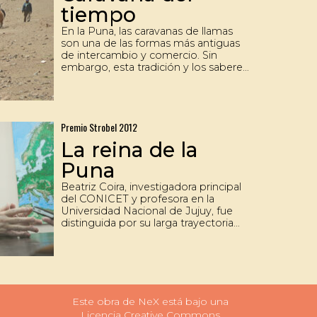
tiempo
En la Puna, las caravanas de llamas
son una de las formas más antiguas
de intercambio y comercio. Sin
embargo, esta tradición y los saberes
ancestrales que conlleva se están
perdiendo.
Premio Strobel 2012
La reina de la
Puna
Beatriz Coira, investigadora principal
del CONICET y profesora en la
Universidad Nacional de Jujuy, fue
distinguida por su larga trayectoria
docente y sus aportes al
conocimiento de la geología regional
y de los procesos volcánicos del
Noroeste Argentino. También es
directora del Instituto de Geología y
Minería de la UNJu.
Este obra de NeX está bajo una
Licencia Creative Commons