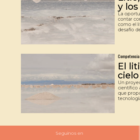
estratégic
y los
energética
La oportu
contar co
como el li
desafío d
más afín 
del entor
vitales co
posibles 
Competencia 
la Puna y
como el f
El li
identifica
ecosistem
cielo
Un proye
científic
que prop
tecnología
de altura 
sostenibl
tres final
cuyo objet
implement
energétic
Seguinos en
renovable