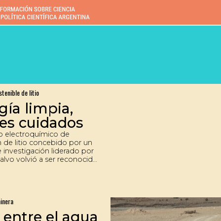
tenible de litio
gía limpia,
res cuidados
 electroquímico de
 de litio concebido por un
 investigación liderado por
alvo volvió a ser reconocido
stigioso concurso
nal y se perfila como una
a innovadora orientada a
 el impacto ambiental de las
inera
es extractivas, además de
ra agregar valor local a la
, entre el agua
ón de este mineral