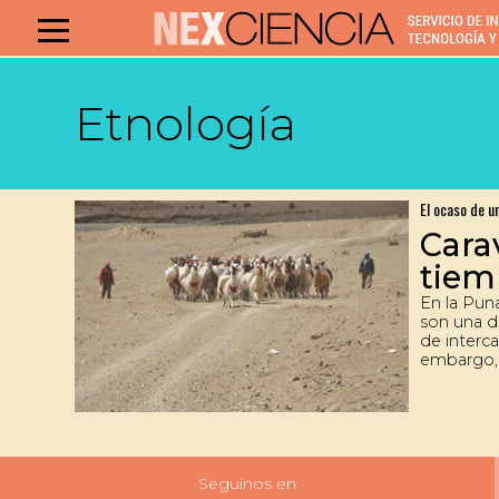
Etnología
El ocaso de u
Cara
tiem
En la Puna
son una d
de interc
embargo, 
ancestral
perdiendo
Seguinos en