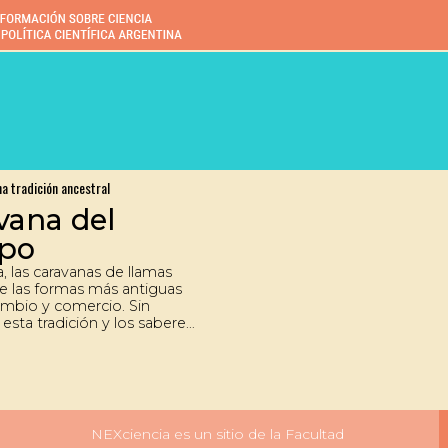
na tradición ancestral
vana del
po
, las caravanas de llamas
e las formas más antiguas
ambio y comercio. Sin
esta tradición y los saberes
es que conlleva se están
.
NEXciencia es un sitio de la Facultad