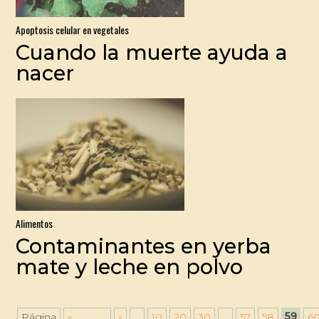
Apoptosis celular en vegetales
Cuando la muerte ayuda a
nacer
Alimentos
Contaminantes en yerba
mate y leche en polvo
59
Página
«
«
...
10
20
30
...
57
58
6