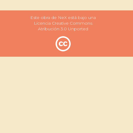
Este obra de NeX está bajo una
Licencia Creative Commons
Atribución 3.0 Unported