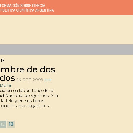
bek
ombre de dos
dos
24 SEP 2009
por
Doria
ia en su laboratorio de la
ad Nacional de Quilmes. Y la
la tele y en sus libros.
 que los investigadores
e abrirse a la comunicación
 la ciencia. La exposición no
nta, pero no oculta el
12
13
observado por sus colegas
.