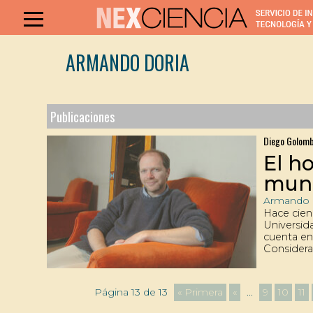
ARMANDO DORIA
Publicaciones
Diego Golom
El h
mun
Armando 
Hace cienc
Universid
cuenta en 
Considera
tienen qu
pública de
lo amedre
Página 13 de 13
« Primera
«
...
9
10
11
sentirse 
científicos