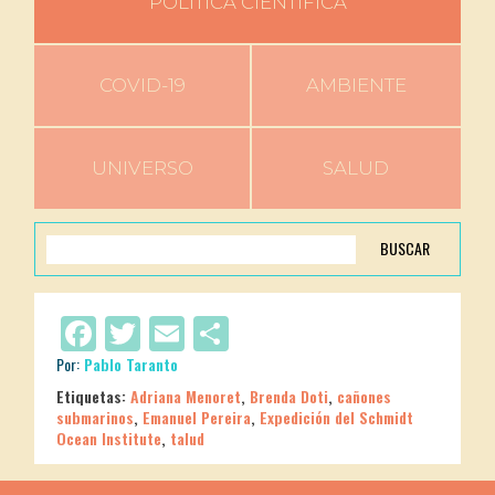
POLÍTICA CIENTÍFICA
COVID-19
AMBIENTE
UNIVERSO
SALUD
BUSCAR
Facebook
Twitter
Email
Compartir
Por:
Pablo Taranto
Etiquetas:
Adriana Menoret
,
Brenda Doti
,
cañones
submarinos
,
Emanuel Pereira
,
Expedición del Schmidt
Ocean Institute
,
talud