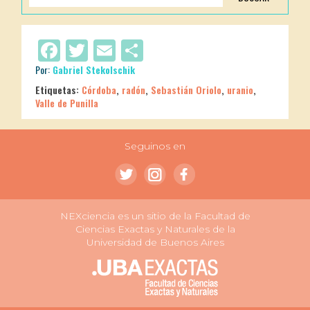
Facebook
Twitter
Email
Compartir
Por:
Gabriel Stekolschik
Etiquetas:
Córdoba
,
radón
,
Sebastián Oriolo
,
uranio
,
Valle de Punilla
Seguinos en
NEXciencia es un sitio de la Facultad de
Ciencias Exactas y Naturales de la
Universidad de Buenos Aires